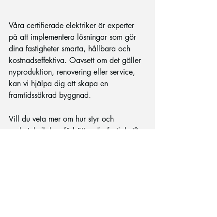
Våra certifierade elektriker är experter 
på att implementera lösningar som gör 
dina fastigheter smarta, hållbara och 
kostnadseffektiva. Oavsett om det gäller 
nyproduktion, renovering eller service, 
kan vi hjälpa dig att skapa en 
framtidssäkrad byggnad.
Vill du veta mer om hur styr och 
reglerteknik kan förbättra din fastighet? 
Kontakta oss för offert!
Smarta el-lösningar